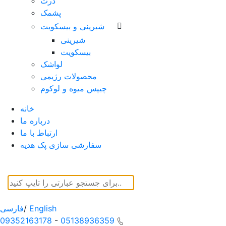
ذرت
پشمک
شیرینی و بیسکویت
شیرینی
بیسکویت
لواشک
محصولات رژیمی
چیپس میوه و لوکوم
خانه
درباره ما
ارتباط با ما
سفارشی سازی پک هدیه
English
/
فارسی
09352163178
-
05138936359