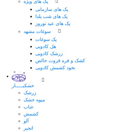
پک های ویژه
پک های سازمانی
پک های شب یلدا
پک های عید نوروز
سوغات مشهد
پک سوغات
هل کادویی
زرشک کادویی
کشک و قره قروت خالص
نخود کشمش کادویی
خشکبـــــار
زرشک
میوه خشک
عناب
کشمش
آلو
انجیر