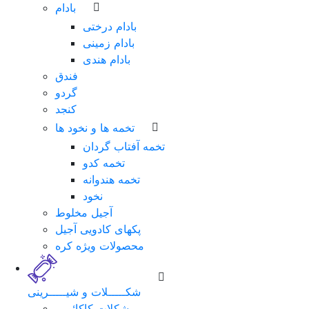
بادام
بادام درختی
بادام زمینی
بادام هندی
فندق
گردو
کنجد
تخمه ها و نخود ها
تخمه آفتاب گردان
تخمه کدو
تخمه هندوانه
نخود
آجیل مخلوط
پکهای کادویی آجیل
محصولات ویژه کره
شکـــــلات و شیـــــرینی
شکلات کاکائویی