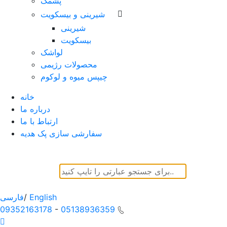
پشمک
شیرینی و بیسکویت
شیرینی
بیسکویت
لواشک
محصولات رژیمی
چیپس میوه و لوکوم
خانه
درباره ما
ارتباط با ما
سفارشی سازی پک هدیه
English
/
فارسی
09352163178
-
05138936359