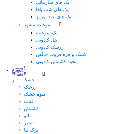
پک های سازمانی
پک های شب یلدا
پک های عید نوروز
سوغات مشهد
پک سوغات
هل کادویی
زرشک کادویی
کشک و قره قروت خالص
نخود کشمش کادویی
خشکبـــــار
زرشک
میوه خشک
عناب
کشمش
آلو
انجیر
برگه ها