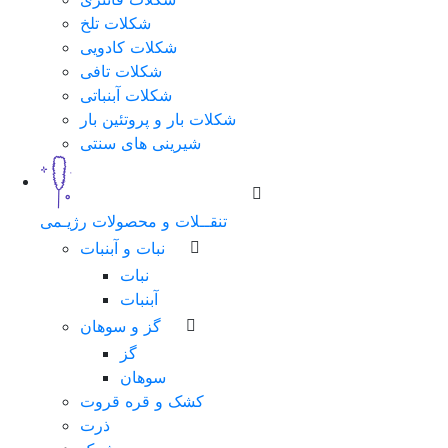
شکلات تلخ
شماره
شکلات کادویی
همراه
شکلات تافی
شکلات آبنباتی
شکلات بار و پروتئین بار
شیرینی های سنتی
مرحله
بعد
تنقــلات و محصولات رژیـمی
نبات و آبنبات
نبات
آبنبات
گز و سوهان
گز
سوهان
کشک و قره قروت
ذرت