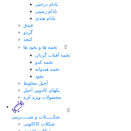
بادام درختی
بادام زمینی
بادام هندی
فندق
گردو
کنجد
تخمه ها و نخود ها
تخمه آفتاب گردان
تخمه کدو
تخمه هندوانه
نخود
لطفا
آجیل مخلوط
برای
پکهای کادویی آجیل
ورود
محصولات ویژه کره
فرم
زیر
را
شکـــــلات و شیـــــرینی
تکمیل
شکلات کاکائویی
نمایید.
شکلات فانتزی