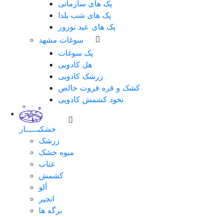
پک های سازمانی
پک های شب یلدا
پک های عید نوروز
سوغات مشهد
پک سوغات
هل کادویی
زرشک کادویی
کشک و قره قروت خالص
نخود کشمش کادویی
خشکبـــــار
زرشک
میوه خشک
عناب
کشمش
آلو
انجیر
برگه ها