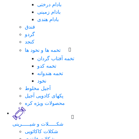
بادام درختی
بادام زمینی
بادام هندی
فندق
گردو
کنجد
تخمه ها و نخود ها
تخمه آفتاب گردان
تخمه کدو
تخمه هندوانه
نخود
لطفا
آجیل مخلوط
برای
پکهای کادویی آجیل
ورود
محصولات ویژه کره
فرم
زیر
را
شکـــــلات و شیـــــرینی
تکمیل
شکلات کاکائویی
نمایید.
شکلات فانتزی