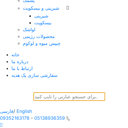
پشمک
شیرینی و بیسکویت
شیرینی
بیسکویت
لواشک
محصولات رژیمی
چیپس میوه و لوکوم
خانه
درباره ما
ارتباط با ما
سفارشی سازی پک هدیه
English
/
فارسی
09352163178
-
05138936359