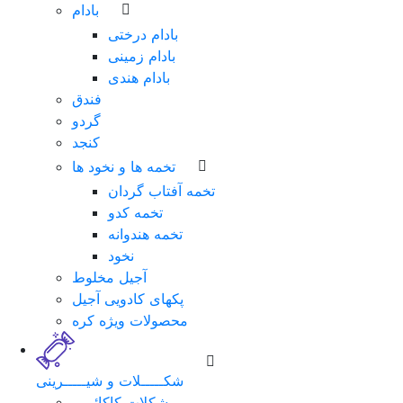
بادام
بادام درختی
بادام زمینی
بادام هندی
فندق
گردو
کنجد
تخمه ها و نخود ها
تخمه آفتاب گردان
تخمه کدو
تخمه هندوانه
نخود
آجیل مخلوط
پکهای کادویی آجیل
محصولات ویژه کره
شکـــــلات و شیـــــرینی
شکلات کاکائویی