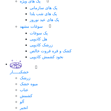
پک های ویژه
پک های سازمانی
پک های شب یلدا
پک های عید نوروز
سوغات مشهد
پک سوغات
هل کادویی
زرشک کادویی
کشک و قره قروت خالص
نخود کشمش کادویی
خشکبـــــار
زرشک
میوه خشک
عناب
کشمش
آلو
انجیر