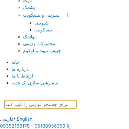
ذرت
پشمک
شیرینی و بیسکویت
شیرینی
بیسکویت
لواشک
محصولات رژیمی
چیپس میوه و لوکوم
خانه
درباره ما
ارتباط با ما
سفارشی سازی پک هدیه
English
/
فارسی
09352163178
-
05138936359