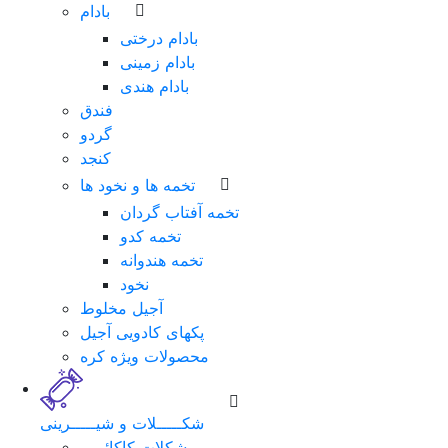
بادام
بادام درختی
بادام زمینی
بادام هندی
فندق
گردو
کنجد
تخمه ها و نخود ها
تخمه آفتاب گردان
تخمه کدو
تخمه هندوانه
نخود
آجیل مخلوط
پکهای کادویی آجیل
محصولات ویژه کره
شکـــــلات و شیـــــرینی
شکلات کاکائویی