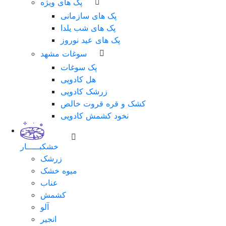
پک های ویژه
پک های سازمانی
پک های شب یلدا
پک های عید نوروز
سوغات مشهد
پک سوغات
هل کادویی
زرشک کادویی
کشک و قره قروت خالص
نخود کشمش کادویی
خشکبـــــار
زرشک
میوه خشک
عناب
کشمش
آلو
انجیر