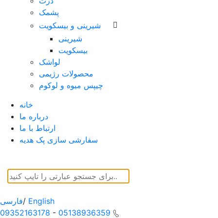
ذرت
پشمک
شیرینی و بیسکویت
شیرینی
بیسکویت
لواشک
محصولات رژیمی
چیپس میوه و لوکوم
خانه
درباره ما
ارتباط با ما
سفارشی سازی پک هدیه
English
/
فارسی
09352163178
-
05138936359