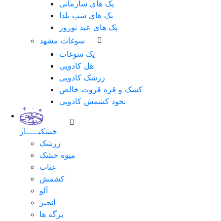
پک های سازمانی
پک های شب یلدا
پک های عید نوروز
سوغات مشهد
پک سوغات
هل کادویی
زرشک کادویی
کشک و قره قروت خالص
نخود کشمش کادویی
خشکبـــــار
زرشک
میوه خشک
عناب
کشمش
آلو
انجیر
برگه ها