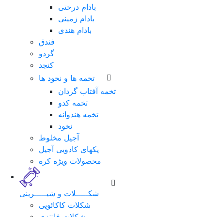
بادام درختی
بادام زمینی
بادام هندی
فندق
گردو
کنجد
تخمه ها و نخود ها
تخمه آفتاب گردان
تخمه کدو
تخمه هندوانه
نخود
لطفا
آجیل مخلوط
برای
پکهای کادویی آجیل
ورود
محصولات ویژه کره
فرم
زیر
را
شکـــــلات و شیـــــرینی
تکمیل
شکلات کاکائویی
نمایید.
شکلات فانتزی