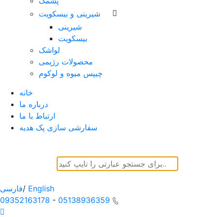
پشمک
شیرینی و بیسکویت
شیرینی
بیسکویت
لواشک
محصولات رژیمی
چیپس میوه و لوکوم
خانه
درباره ما
ارتباط با ما
سفارشی سازی پک هدیه
English
/
فارسی
09352163178
-
05138936359