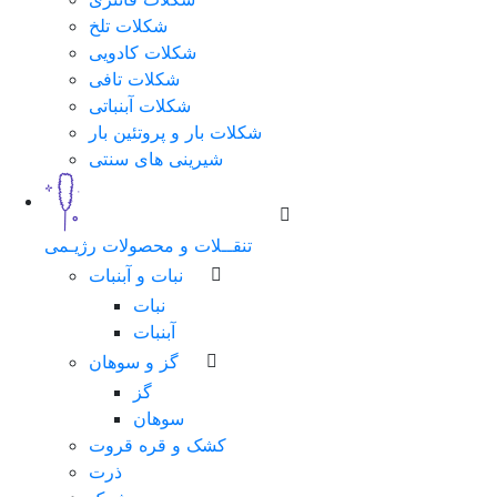
شکلات تلخ
شماره
شکلات کادویی
همراه
شکلات تافی
شکلات آبنباتی
شکلات بار و پروتئین بار
شیرینی های سنتی
مرحله
بعد
تنقــلات و محصولات رژیـمی
نبات و آبنبات
نبات
آبنبات
گز و سوهان
گز
سوهان
کشک و قره قروت
ذرت