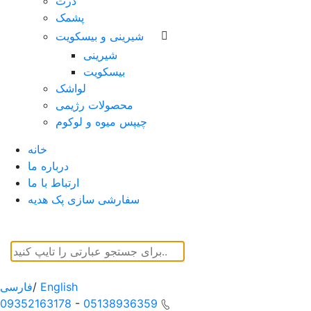
ذرت
پشمک
شیرینی و بیسکویت
شیرینی
بیسکویت
لواشک
محصولات رژیمی
چیپس میوه و لوکوم
خانه
درباره ما
ارتباط با ما
سفارشی سازی پک هدیه
English
/
فارسی
09352163178
-
05138936359