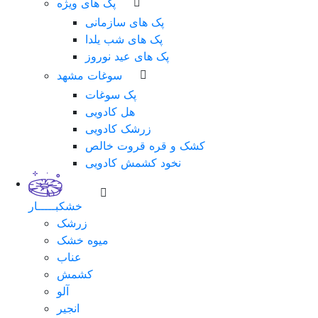
پک های ویژه
پک های سازمانی
پک های شب یلدا
پک های عید نوروز
سوغات مشهد
پک سوغات
هل کادویی
زرشک کادویی
کشک و قره قروت خالص
نخود کشمش کادویی
خشکبـــــار
زرشک
میوه خشک
عناب
کشمش
آلو
انجیر