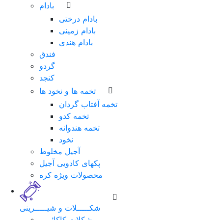
بادام
بادام درختی
بادام زمینی
بادام هندی
فندق
گردو
کنجد
تخمه ها و نخود ها
تخمه آفتاب گردان
تخمه کدو
تخمه هندوانه
نخود
آجیل مخلوط
پکهای کادویی آجیل
محصولات ویژه کره
شکـــــلات و شیـــــرینی
شکلات کاکائویی