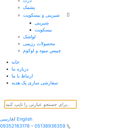
ذرت
پشمک
شیرینی و بیسکویت
شیرینی
بیسکویت
لواشک
محصولات رژیمی
چیپس میوه و لوکوم
خانه
درباره ما
ارتباط با ما
سفارشی سازی پک هدیه
English
/
فارسی
09352163178
-
05138936359