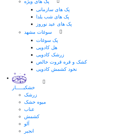
پک های ویژه
پک های سازمانی
پک های شب یلدا
پک های عید نوروز
سوغات مشهد
پک سوغات
هل کادویی
زرشک کادویی
کشک و قره قروت خالص
نخود کشمش کادویی
خشکبـــــار
زرشک
میوه خشک
عناب
کشمش
آلو
انجیر