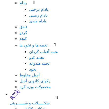
بادام
بادام درختی
بادام زمینی
بادام هندی
فندق
گردو
کنجد
تخمه ها و نخود ها
تخمه آفتاب گردان
تخمه کدو
تخمه هندوانه
نخود
آجیل مخلوط
پکهای کادویی آجیل
محصولات ویژه کره
شکـــــلات و شیـــــرینی
شکلات کاکائویی