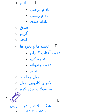
بادام
بادام درختی
بادام زمینی
بادام هندی
فندق
گردو
کنجد
تخمه ها و نخود ها
تخمه آفتاب گردان
تخمه کدو
تخمه هندوانه
نخود
آجیل مخلوط
پکهای کادویی آجیل
محصولات ویژه کره
شکـــــلات و شیـــــرینی
شکلات کاکائویی