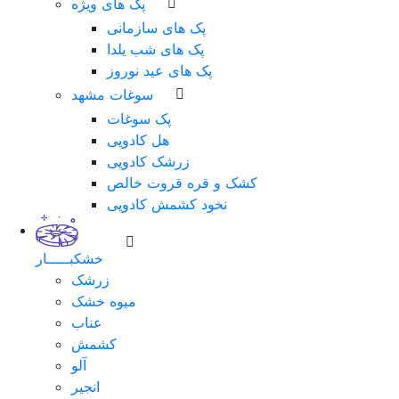
پک های ویژه
پک های سازمانی
پک های شب یلدا
پک های عید نوروز
سوغات مشهد
پک سوغات
هل کادویی
زرشک کادویی
کشک و قره قروت خالص
نخود کشمش کادویی
خشکبـــــار
زرشک
میوه خشک
عناب
کشمش
آلو
انجیر