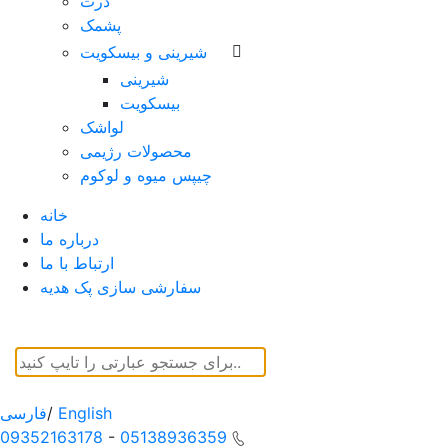
ذرت
پشمک
شیرینی و بیسکویت
شیرینی
بیسکویت
لواشک
محصولات رژیمی
چیپس میوه و لوکوم
خانه
درباره ما
ارتباط با ما
سفارشی سازی پک هدیه
English
/
فارسی
09352163178
-
05138936359