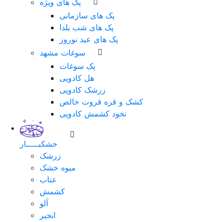
پک های ویژه
پک های سازمانی
پک های شب یلدا
پک های عید نوروز
سوغات مشهد
پک سوغات
هل کادویی
زرشک کادویی
کشک و قره قروت خالص
نخود کشمش کادویی
خشکبـــــار
زرشک
میوه خشک
عناب
کشمش
آلو
انجیر