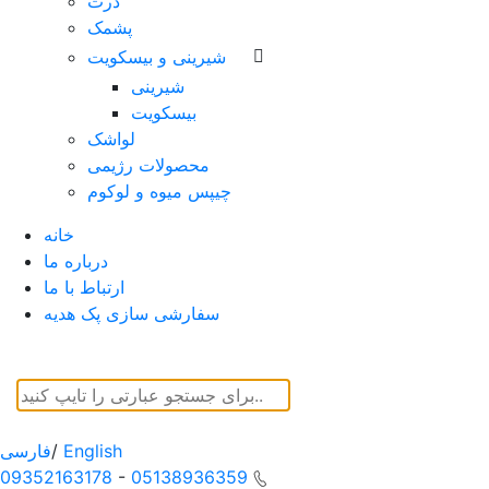
ذرت
پشمک
شیرینی و بیسکویت
شیرینی
بیسکویت
لواشک
محصولات رژیمی
چیپس میوه و لوکوم
خانه
درباره ما
ارتباط با ما
سفارشی سازی پک هدیه
English
/
فارسی
09352163178
-
05138936359