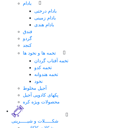
بادام
بادام درختی
بادام زمینی
بادام هندی
فندق
گردو
کنجد
تخمه ها و نخود ها
تخمه آفتاب گردان
تخمه کدو
تخمه هندوانه
نخود
آجیل مخلوط
پکهای کادویی آجیل
محصولات ویژه کره
شکـــــلات و شیـــــرینی
شکلات کاکائویی