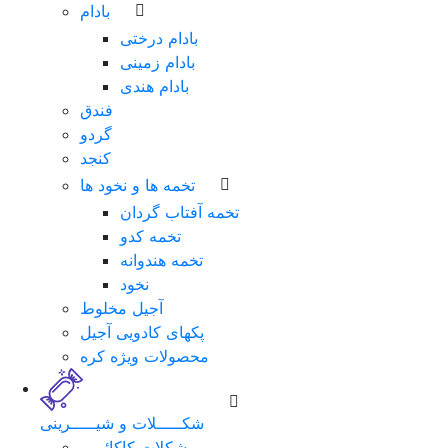
بادام
بادام درختی
بادام زمینی
بادام هندی
فندق
گردو
کنجد
تخمه ها و نخود ها
تخمه آفتاب گردان
تخمه کدو
تخمه هندوانه
نخود
آجیل مخلوط
پکهای کادویی آجیل
محصولات ویژه کره
شکـــــلات و شیـــــرینی
شکلات کاکائویی