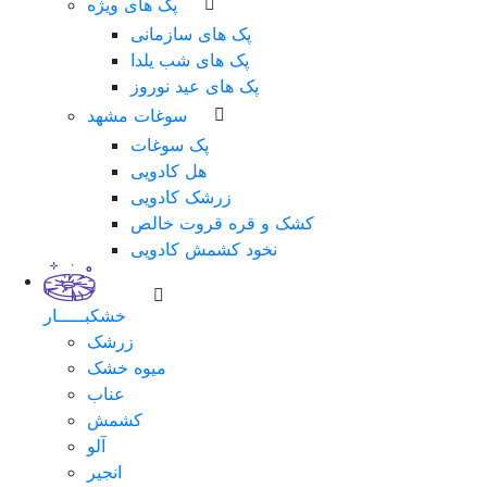
پک های ویژه
پک های سازمانی
پک های شب یلدا
پک های عید نوروز
سوغات مشهد
پک سوغات
هل کادویی
زرشک کادویی
کشک و قره قروت خالص
نخود کشمش کادویی
خشکبـــــار
زرشک
میوه خشک
عناب
کشمش
آلو
انجیر