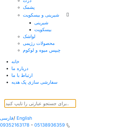
ذرت
پشمک
شیرینی و بیسکویت
شیرینی
بیسکویت
لواشک
محصولات رژیمی
چیپس میوه و لوکوم
خانه
درباره ما
ارتباط با ما
سفارشی سازی پک هدیه
English
/
فارسی
09352163178
-
05138936359