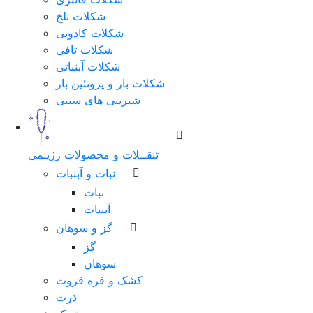
شکلات تلخ
شماره
شکلات کادویی
همراه
شکلات تافی
شکلات آبنباتی
شکلات بار و پروتئین بار
شیرینی های سنتی
مرحله
بعد
تنقــلات و محصولات رژیـمی
نبات و آبنبات
نبات
آبنبات
گز و سوهان
گز
سوهان
کشک و قره قروت
ذرت