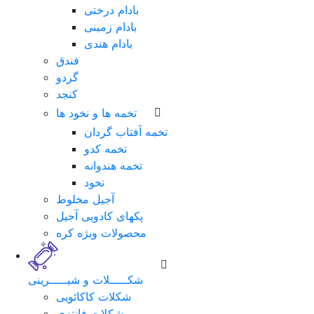
بادام درختی
بادام زمینی
بادام هندی
فندق
گردو
کنجد
تخمه ها و نخود ها
تخمه آفتاب گردان
تخمه کدو
تخمه هندوانه
نخود
لطفا
آجیل مخلوط
برای
پکهای کادویی آجیل
ورود
محصولات ویژه کره
فرم
زیر
را
شکـــــلات و شیـــــرینی
تکمیل
شکلات کاکائویی
نمایید.
شکلات فانتزی