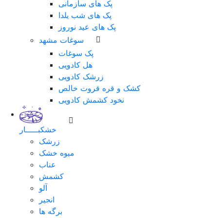
پک های سازمانی
پک های شب یلدا
پک های عید نوروز
سوغات مشهد
پک سوغات
هل کادویی
زرشک کادویی
کشک و قره قروت خالص
نخود کشمش کادویی
خشکبـــــار
زرشک
میوه خشک
عناب
کشمش
آلو
انجیر
برگه ها