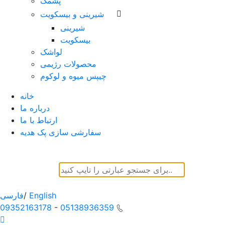
پشمک
شیرینی و بیسکویت
شیرینی
بیسکویت
لواشک
محصولات رژیمی
چیپس میوه و لوکوم
خانه
درباره ما
ارتباط با ما
سفارشی سازی پک هدیه
English
/
فارسی
09352163178
-
05138936359