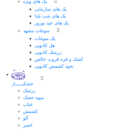
پک های ویژه
پک های سازمانی
پک های شب یلدا
پک های عید نوروز
سوغات مشهد
پک سوغات
هل کادویی
زرشک کادویی
کشک و قره قروت خالص
نخود کشمش کادویی
خشکبـــــار
زرشک
میوه خشک
عناب
کشمش
آلو
انجیر