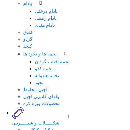
بادام
بادام درختی
بادام زمینی
بادام هندی
فندق
گردو
کنجد
تخمه ها و نخود ها
تخمه آفتاب گردان
تخمه کدو
تخمه هندوانه
نخود
آجیل مخلوط
پکهای کادویی آجیل
محصولات ویژه کره
شکـــــلات و شیـــــرینی
شکلات کاکائویی