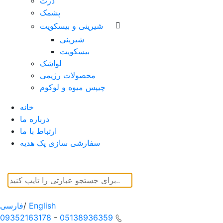
ذرت
پشمک
شیرینی و بیسکویت
شیرینی
بیسکویت
لواشک
محصولات رژیمی
چیپس میوه و لوکوم
خانه
درباره ما
ارتباط با ما
سفارشی سازی پک هدیه
English
/
فارسی
09352163178
-
05138936359