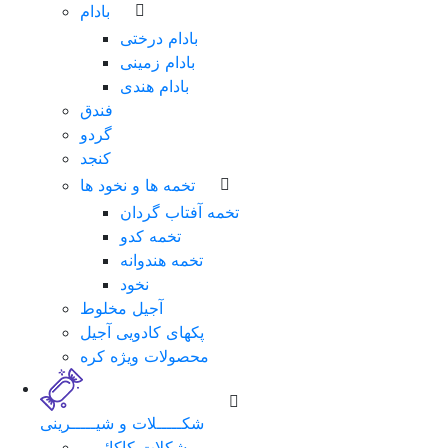
بادام
بادام درختی
بادام زمینی
بادام هندی
فندق
گردو
کنجد
تخمه ها و نخود ها
تخمه آفتاب گردان
تخمه کدو
تخمه هندوانه
نخود
آجیل مخلوط
پکهای کادویی آجیل
محصولات ویژه کره
شکـــــلات و شیـــــرینی
شکلات کاکائویی