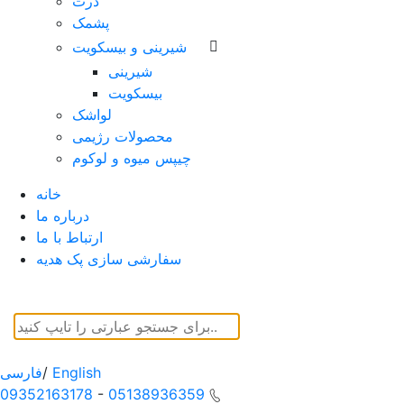
ذرت
پشمک
شیرینی و بیسکویت
شیرینی
بیسکویت
لواشک
محصولات رژیمی
چیپس میوه و لوکوم
خانه
درباره ما
ارتباط با ما
سفارشی سازی پک هدیه
English
/
فارسی
09352163178
-
05138936359