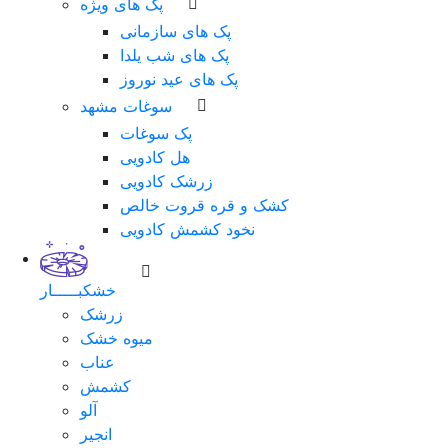
پک های ویژه
پک های سازمانی
پک های شب یلدا
پک های عید نوروز
سوغات مشهد
پک سوغات
هل کادویی
زرشک کادویی
کشک و قره قروت خالص
نخود کشمش کادویی
خشکبـــــار
زرشک
میوه خشک
عناب
کشمش
آلو
انجیر