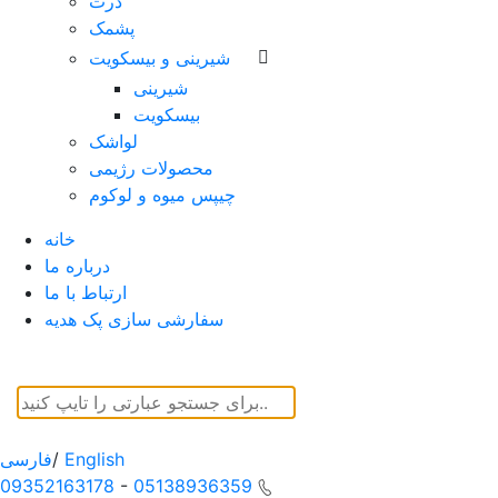
ذرت
پشمک
شیرینی و بیسکویت
شیرینی
بیسکویت
لواشک
محصولات رژیمی
چیپس میوه و لوکوم
خانه
درباره ما
ارتباط با ما
سفارشی سازی پک هدیه
English
/
فارسی
09352163178
-
05138936359