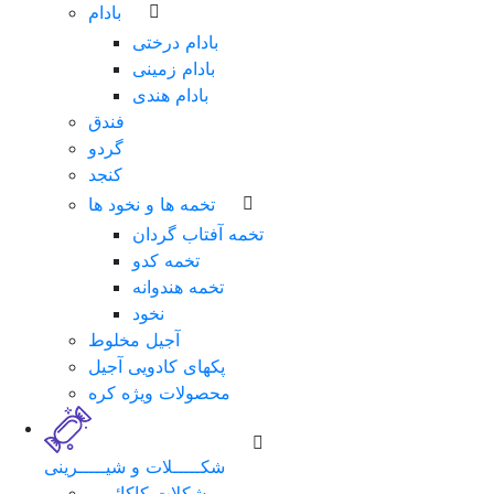
بادام
بادام درختی
بادام زمینی
بادام هندی
فندق
گردو
کنجد
تخمه ها و نخود ها
تخمه آفتاب گردان
تخمه کدو
تخمه هندوانه
نخود
آجیل مخلوط
پکهای کادویی آجیل
محصولات ویژه کره
شکـــــلات و شیـــــرینی
شکلات کاکائویی