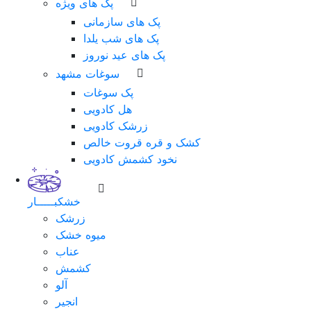
پک های ویژه
پک های سازمانی
پک های شب یلدا
پک های عید نوروز
سوغات مشهد
پک سوغات
هل کادویی
زرشک کادویی
کشک و قره قروت خالص
نخود کشمش کادویی
خشکبـــــار
زرشک
میوه خشک
عناب
کشمش
آلو
انجیر