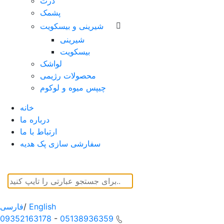
ذرت
پشمک
شیرینی و بیسکویت
شیرینی
بیسکویت
لواشک
محصولات رژیمی
چیپس میوه و لوکوم
خانه
درباره ما
ارتباط با ما
سفارشی سازی پک هدیه
English
/
فارسی
09352163178
-
05138936359