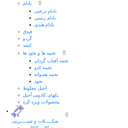
بادام
بادام درختی
بادام زمینی
بادام هندی
فندق
گردو
کنجد
تخمه ها و نخود ها
تخمه آفتاب گردان
تخمه کدو
تخمه هندوانه
نخود
آجیل مخلوط
پکهای کادویی آجیل
محصولات ویژه کره
شکـــــلات و شیـــــرینی
شکلات کاکائویی