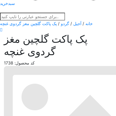
سبدخرید
خانه
/
آجیل
/
گردو
/
پک پاکت گلچین مغز گردوی غنچه
پک پاکت گلچین مغز
گردوی غنچه
کد محصول: 1738