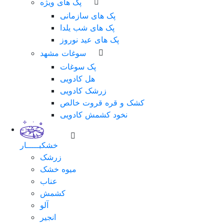
پک های ویژه
پک های سازمانی
پک های شب یلدا
پک های عید نوروز
سوغات مشهد
پک سوغات
هل کادویی
زرشک کادویی
کشک و قره قروت خالص
نخود کشمش کادویی
خشکبـــــار
زرشک
میوه خشک
عناب
کشمش
آلو
انجیر