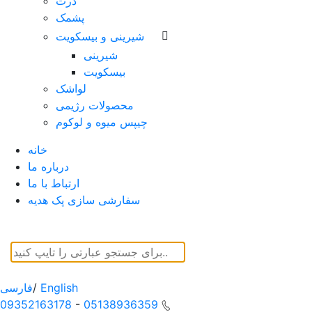
ذرت
پشمک
شیرینی و بیسکویت
شیرینی
بیسکویت
لواشک
محصولات رژیمی
چیپس میوه و لوکوم
خانه
درباره ما
ارتباط با ما
سفارشی سازی پک هدیه
English
/
فارسی
09352163178
-
05138936359