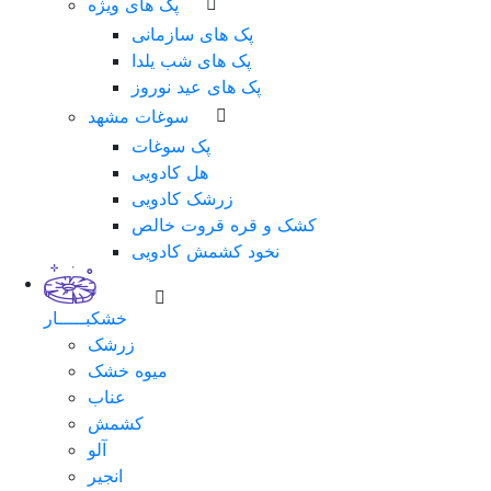
پک های ویژه
پک های سازمانی
پک های شب یلدا
پک های عید نوروز
سوغات مشهد
پک سوغات
هل کادویی
زرشک کادویی
کشک و قره قروت خالص
نخود کشمش کادویی
خشکبـــــار
زرشک
میوه خشک
عناب
کشمش
آلو
انجیر