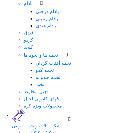
بادام
بادام درختی
بادام زمینی
بادام هندی
فندق
گردو
کنجد
تخمه ها و نخود ها
تخمه آفتاب گردان
تخمه کدو
تخمه هندوانه
نخود
آجیل مخلوط
پکهای کادویی آجیل
محصولات ویژه کره
شکـــــلات و شیـــــرینی
شکلات کاکائویی