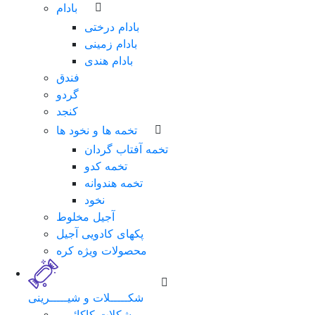
بادام
بادام درختی
بادام زمینی
بادام هندی
فندق
گردو
کنجد
تخمه ها و نخود ها
تخمه آفتاب گردان
تخمه کدو
تخمه هندوانه
نخود
آجیل مخلوط
پکهای کادویی آجیل
محصولات ویژه کره
شکـــــلات و شیـــــرینی
شکلات کاکائویی