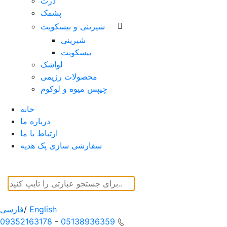
ذرت
پشمک
شیرینی و بیسکویت
شیرینی
بیسکویت
لواشک
محصولات رژیمی
چیپس میوه و لوکوم
خانه
درباره ما
ارتباط با ما
سفارشی سازی پک هدیه
English
/
فارسی
09352163178
-
05138936359