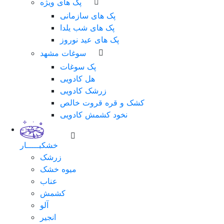
پک های ویژه
پک های سازمانی
پک های شب یلدا
پک های عید نوروز
سوغات مشهد
پک سوغات
هل کادویی
زرشک کادویی
کشک و قره قروت خالص
نخود کشمش کادویی
خشکبـــــار
زرشک
میوه خشک
عناب
کشمش
آلو
انجیر