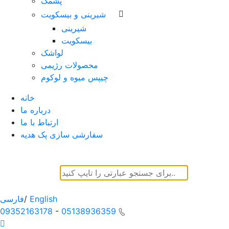
پشمک
شیرینی و بیسکویت
شیرینی
بیسکویت
لواشک
محصولات رژیمی
چیپس میوه و لوکوم
خانه
درباره ما
ارتباط با ما
سفارشی سازی پک هدیه
English
/
فارسی
09352163178
-
05138936359