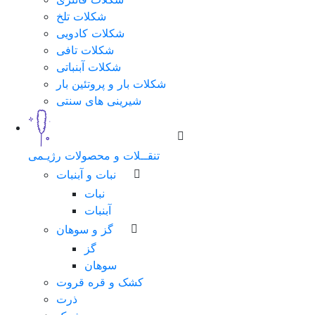
شکلات تلخ
شماره
شکلات کادویی
همراه
شکلات تافی
شکلات آبنباتی
شکلات بار و پروتئین بار
شیرینی های سنتی
مرحله
بعد
تنقــلات و محصولات رژیـمی
نبات و آبنبات
نبات
آبنبات
گز و سوهان
گز
سوهان
کشک و قره قروت
ذرت