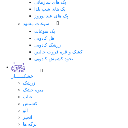
پک های سازمانی
پک های شب یلدا
پک های عید نوروز
سوغات مشهد
پک سوغات
هل کادویی
زرشک کادویی
کشک و قره قروت خالص
نخود کشمش کادویی
خشکبـــــار
زرشک
میوه خشک
عناب
کشمش
آلو
انجیر
برگه ها