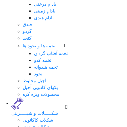
بادام درختی
بادام زمینی
بادام هندی
فندق
گردو
کنجد
تخمه ها و نخود ها
تخمه آفتاب گردان
تخمه کدو
تخمه هندوانه
نخود
لطفا
آجیل مخلوط
برای
پکهای کادویی آجیل
ورود
محصولات ویژه کره
فرم
زیر
را
شکـــــلات و شیـــــرینی
تکمیل
شکلات کاکائویی
نمایید.
شکلات فانتزی