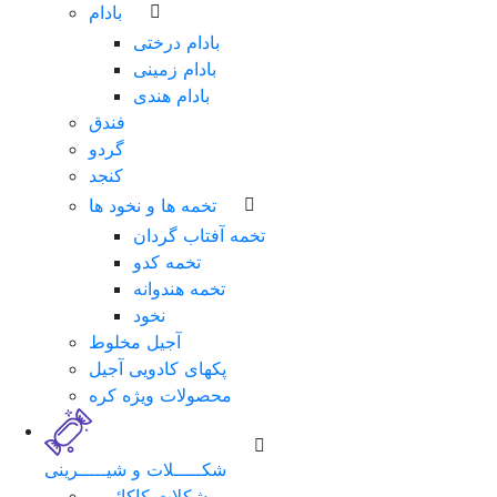
بادام
بادام درختی
بادام زمینی
بادام هندی
فندق
گردو
کنجد
تخمه ها و نخود ها
تخمه آفتاب گردان
تخمه کدو
تخمه هندوانه
نخود
آجیل مخلوط
پکهای کادویی آجیل
محصولات ویژه کره
شکـــــلات و شیـــــرینی
شکلات کاکائویی