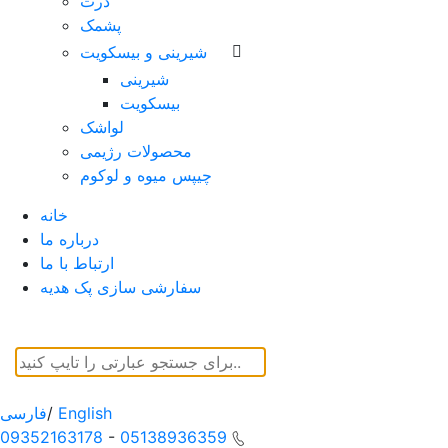
ذرت
پشمک
شیرینی و بیسکویت
شیرینی
بیسکویت
لواشک
محصولات رژیمی
چیپس میوه و لوکوم
خانه
درباره ما
ارتباط با ما
سفارشی سازی پک هدیه
English
/
فارسی
09352163178
-
05138936359