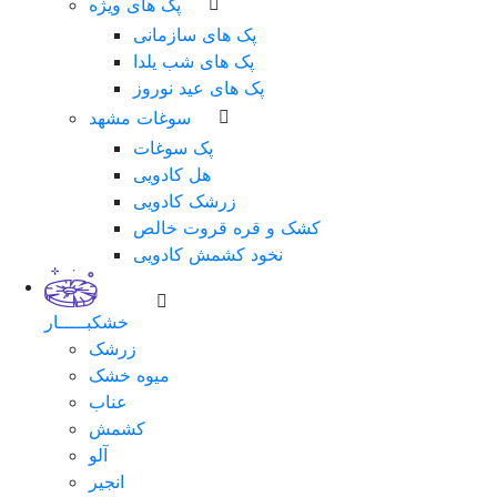
پک های ویژه
پک های سازمانی
پک های شب یلدا
پک های عید نوروز
سوغات مشهد
پک سوغات
هل کادویی
زرشک کادویی
کشک و قره قروت خالص
نخود کشمش کادویی
خشکبـــــار
زرشک
میوه خشک
عناب
کشمش
آلو
انجیر