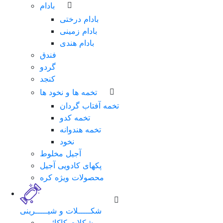
بادام
بادام درختی
بادام زمینی
بادام هندی
فندق
گردو
کنجد
تخمه ها و نخود ها
تخمه آفتاب گردان
تخمه کدو
تخمه هندوانه
نخود
آجیل مخلوط
پکهای کادویی آجیل
محصولات ویژه کره
شکـــــلات و شیـــــرینی
شکلات کاکائویی