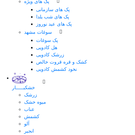
پک های ویژه
پک های سازمانی
پک های شب یلدا
پک های عید نوروز
سوغات مشهد
پک سوغات
هل کادویی
زرشک کادویی
کشک و قره قروت خالص
نخود کشمش کادویی
خشکبـــــار
زرشک
میوه خشک
عناب
کشمش
آلو
انجیر