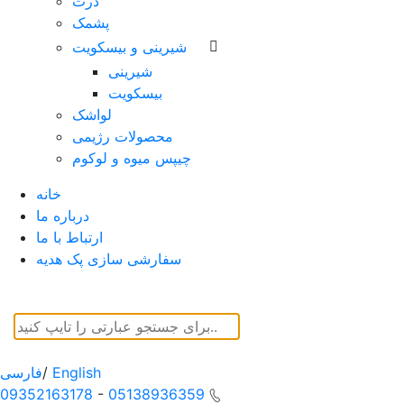
ذرت
پشمک
شیرینی و بیسکویت
شیرینی
بیسکویت
لواشک
محصولات رژیمی
چیپس میوه و لوکوم
خانه
درباره ما
ارتباط با ما
سفارشی سازی پک هدیه
English
/
فارسی
09352163178
-
05138936359