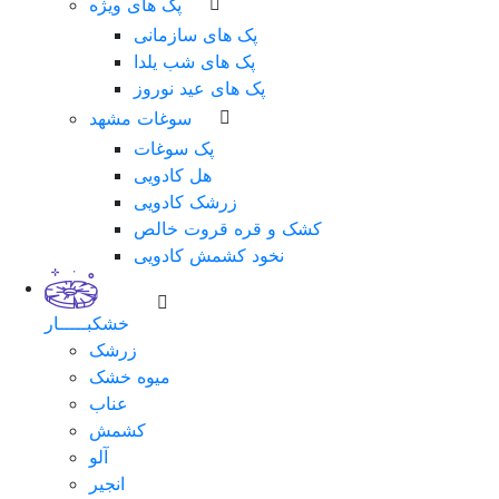
پک های ویژه
پک های سازمانی
پک های شب یلدا
پک های عید نوروز
سوغات مشهد
پک سوغات
هل کادویی
زرشک کادویی
کشک و قره قروت خالص
نخود کشمش کادویی
خشکبـــــار
زرشک
میوه خشک
عناب
کشمش
آلو
انجیر