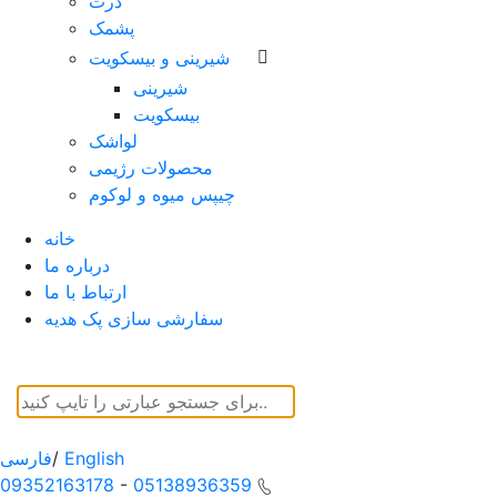
ذرت
پشمک
شیرینی و بیسکویت
شیرینی
بیسکویت
لواشک
محصولات رژیمی
چیپس میوه و لوکوم
خانه
درباره ما
ارتباط با ما
سفارشی سازی پک هدیه
English
/
فارسی
09352163178
-
05138936359