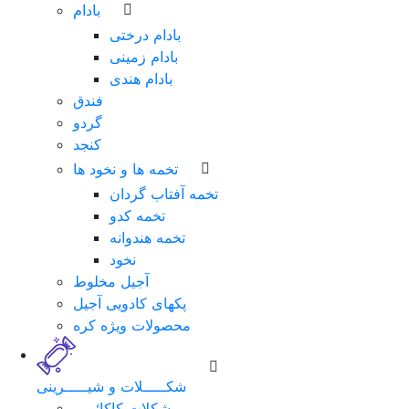
بادام
بادام درختی
بادام زمینی
بادام هندی
فندق
گردو
کنجد
تخمه ها و نخود ها
تخمه آفتاب گردان
تخمه کدو
تخمه هندوانه
نخود
آجیل مخلوط
پکهای کادویی آجیل
محصولات ویژه کره
شکـــــلات و شیـــــرینی
شکلات کاکائویی