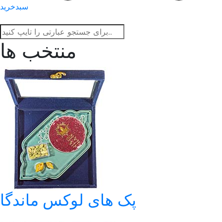
سبدخرید
منتخب ها
پک های لوکس ماندگار