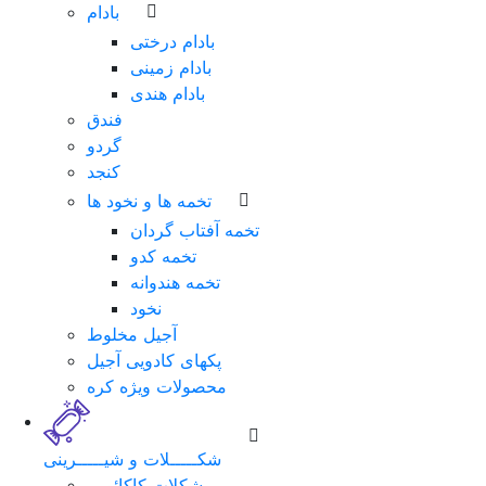
بادام
بادام درختی
بادام زمینی
بادام هندی
فندق
گردو
کنجد
تخمه ها و نخود ها
تخمه آفتاب گردان
تخمه کدو
تخمه هندوانه
نخود
آجیل مخلوط
پکهای کادویی آجیل
محصولات ویژه کره
شکـــــلات و شیـــــرینی
شکلات کاکائویی