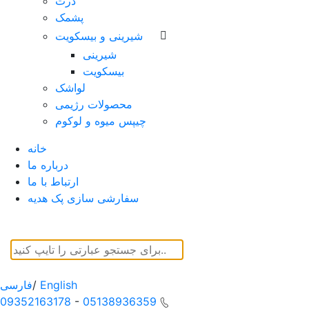
ذرت
پشمک
شیرینی و بیسکویت
شیرینی
بیسکویت
لواشک
محصولات رژیمی
چیپس میوه و لوکوم
خانه
درباره ما
ارتباط با ما
سفارشی سازی پک هدیه
English
/
فارسی
09352163178
-
05138936359