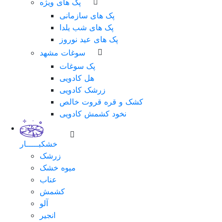
پک های ویژه
پک های سازمانی
پک های شب یلدا
پک های عید نوروز
سوغات مشهد
پک سوغات
هل کادویی
زرشک کادویی
کشک و قره قروت خالص
نخود کشمش کادویی
خشکبـــــار
زرشک
میوه خشک
عناب
کشمش
آلو
انجیر