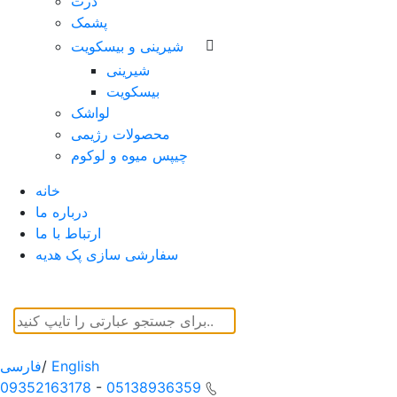
ذرت
پشمک
شیرینی و بیسکویت
شیرینی
بیسکویت
لواشک
محصولات رژیمی
چیپس میوه و لوکوم
خانه
درباره ما
ارتباط با ما
سفارشی سازی پک هدیه
English
/
فارسی
09352163178
-
05138936359