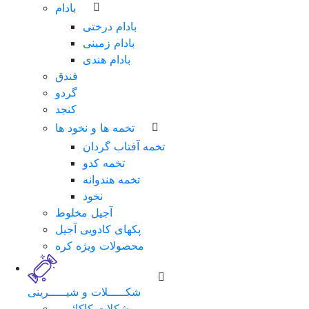
بادام
بادام درختی
بادام زمینی
بادام هندی
فندق
گردو
کنجد
تخمه ها و نخود ها
تخمه آفتاب گردان
تخمه کدو
تخمه هندوانه
نخود
آجیل مخلوط
پکهای کادویی آجیل
محصولات ویژه کره
شکـــــلات و شیـــــرینی
شکلات کاکائویی