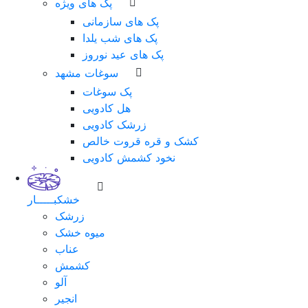
پک های ویژه
پک های سازمانی
پک های شب یلدا
پک های عید نوروز
سوغات مشهد
پک سوغات
هل کادویی
زرشک کادویی
کشک و قره قروت خالص
نخود کشمش کادویی
خشکبـــــار
زرشک
میوه خشک
عناب
کشمش
آلو
انجیر