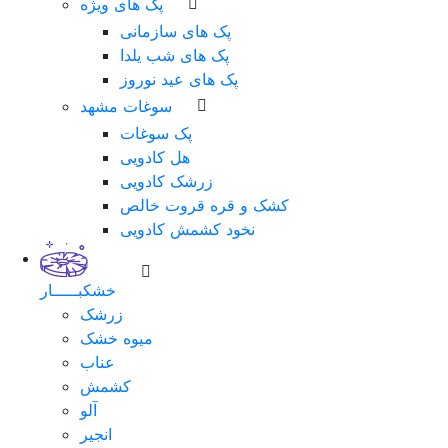
پک های ویژه
پک های سازمانی
پک های شب یلدا
پک های عید نوروز
سوغات مشهد
پک سوغات
هل کادویی
زرشک کادویی
کشک و قره قروت خالص
نخود کشمش کادویی
خشکبـــــار
زرشک
میوه خشک
عناب
کشمش
آلو
انجیر