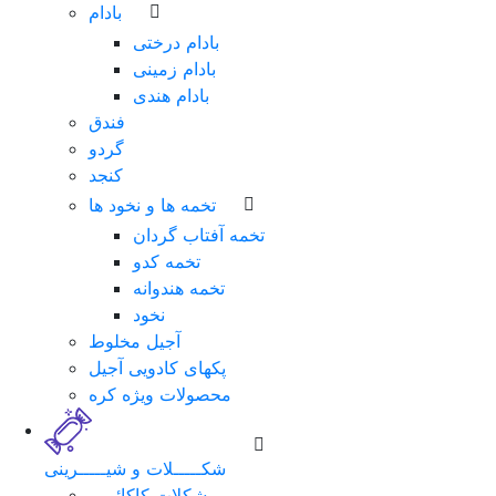
بادام
بادام درختی
بادام زمینی
بادام هندی
فندق
گردو
کنجد
تخمه ها و نخود ها
تخمه آفتاب گردان
تخمه کدو
تخمه هندوانه
نخود
آجیل مخلوط
پکهای کادویی آجیل
محصولات ویژه کره
شکـــــلات و شیـــــرینی
شکلات کاکائویی