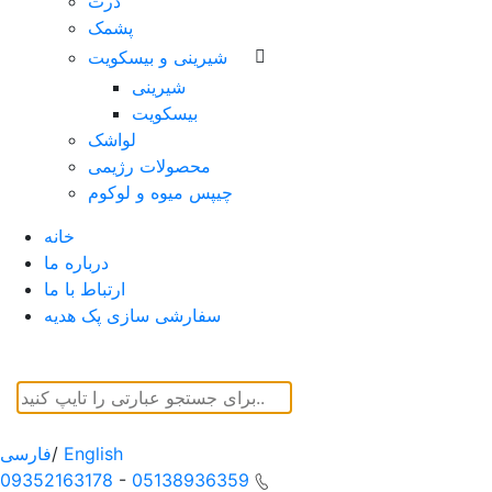
ذرت
پشمک
شیرینی و بیسکویت
شیرینی
بیسکویت
لواشک
محصولات رژیمی
چیپس میوه و لوکوم
خانه
درباره ما
ارتباط با ما
سفارشی سازی پک هدیه
English
/
فارسی
09352163178
-
05138936359