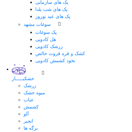
پک های سازمانی
پک های شب یلدا
پک های عید نوروز
سوغات مشهد
پک سوغات
هل کادویی
زرشک کادویی
کشک و قره قروت خالص
نخود کشمش کادویی
خشکبـــــار
زرشک
میوه خشک
عناب
کشمش
آلو
انجیر
برگه ها