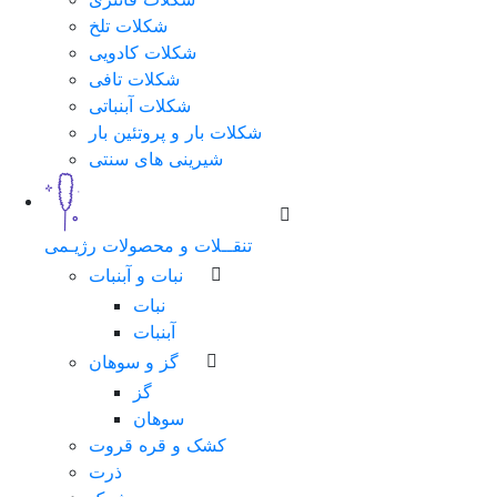
شکلات تلخ
شماره
شکلات کادویی
همراه
شکلات تافی
شکلات آبنباتی
شکلات بار و پروتئین بار
شیرینی های سنتی
مرحله
بعد
تنقــلات و محصولات رژیـمی
نبات و آبنبات
نبات
آبنبات
گز و سوهان
گز
سوهان
کشک و قره قروت
ذرت