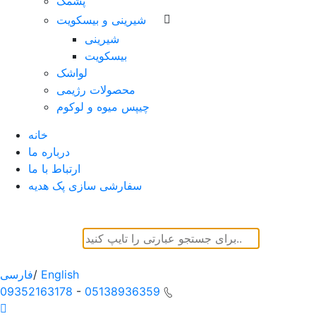
پشمک
شیرینی و بیسکویت
شیرینی
بیسکویت
لواشک
محصولات رژیمی
چیپس میوه و لوکوم
خانه
درباره ما
ارتباط با ما
سفارشی سازی پک هدیه
English
/
فارسی
09352163178
-
05138936359