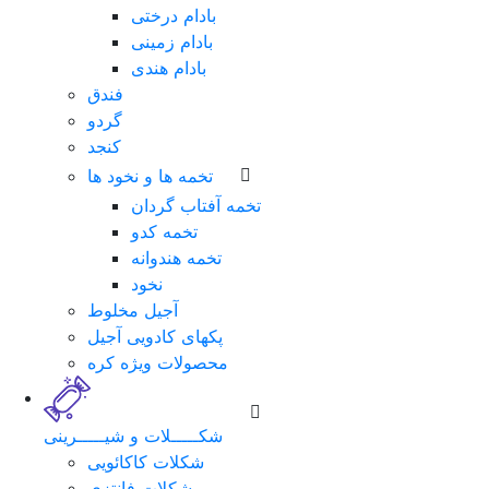
بادام درختی
بادام زمینی
بادام هندی
فندق
گردو
کنجد
تخمه ها و نخود ها
تخمه آفتاب گردان
تخمه کدو
تخمه هندوانه
نخود
لطفا
آجیل مخلوط
برای
پکهای کادویی آجیل
ورود
محصولات ویژه کره
فرم
زیر
را
شکـــــلات و شیـــــرینی
تکمیل
شکلات کاکائویی
نمایید.
شکلات فانتزی