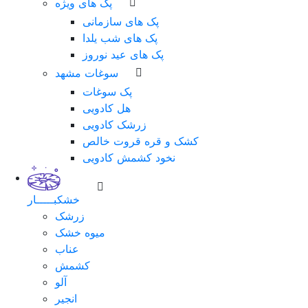
پک های ویژه
پک های سازمانی
پک های شب یلدا
پک های عید نوروز
سوغات مشهد
پک سوغات
هل کادویی
زرشک کادویی
کشک و قره قروت خالص
نخود کشمش کادویی
خشکبـــــار
زرشک
میوه خشک
عناب
کشمش
آلو
انجیر