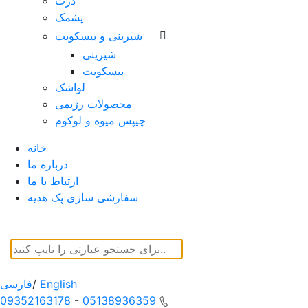
ذرت
پشمک
شیرینی و بیسکویت
شیرینی
بیسکویت
لواشک
محصولات رژیمی
چیپس میوه و لوکوم
خانه
درباره ما
ارتباط با ما
سفارشی سازی پک هدیه
English
/
فارسی
09352163178
-
05138936359