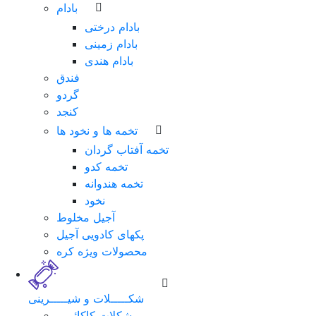
بادام
بادام درختی
بادام زمینی
بادام هندی
فندق
گردو
کنجد
تخمه ها و نخود ها
تخمه آفتاب گردان
تخمه کدو
تخمه هندوانه
نخود
آجیل مخلوط
پکهای کادویی آجیل
محصولات ویژه کره
شکـــــلات و شیـــــرینی
شکلات کاکائویی