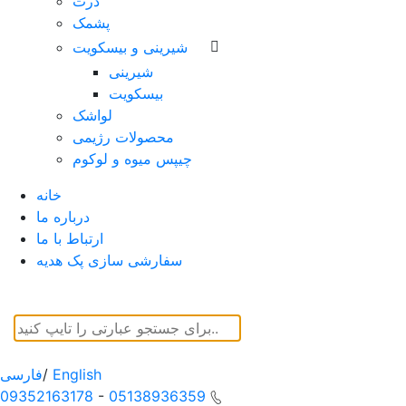
ذرت
پشمک
شیرینی و بیسکویت
شیرینی
بیسکویت
لواشک
محصولات رژیمی
چیپس میوه و لوکوم
خانه
درباره ما
ارتباط با ما
سفارشی سازی پک هدیه
English
/
فارسی
09352163178
-
05138936359