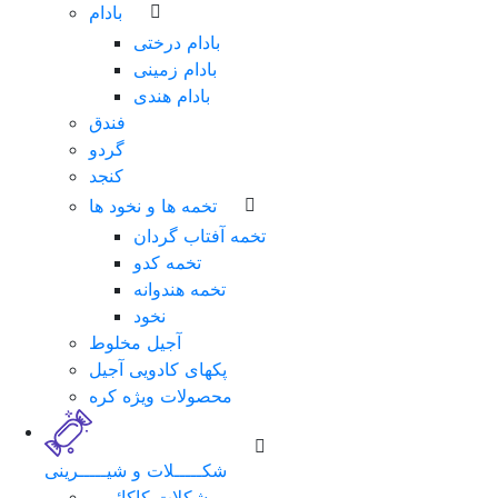
بادام
بادام درختی
بادام زمینی
بادام هندی
فندق
گردو
کنجد
تخمه ها و نخود ها
تخمه آفتاب گردان
تخمه کدو
تخمه هندوانه
نخود
آجیل مخلوط
پکهای کادویی آجیل
محصولات ویژه کره
شکـــــلات و شیـــــرینی
شکلات کاکائویی