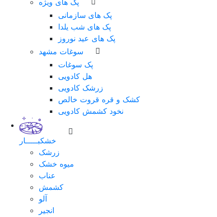
پک های ویژه
پک های سازمانی
پک های شب یلدا
پک های عید نوروز
سوغات مشهد
پک سوغات
هل کادویی
زرشک کادویی
کشک و قره قروت خالص
نخود کشمش کادویی
خشکبـــــار
زرشک
میوه خشک
عناب
کشمش
آلو
انجیر