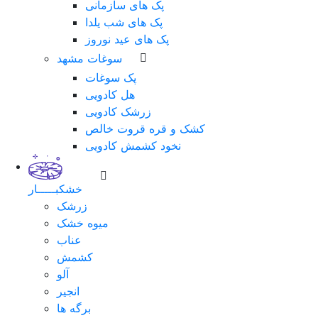
پک های سازمانی
پک های شب یلدا
پک های عید نوروز
سوغات مشهد
پک سوغات
هل کادویی
زرشک کادویی
کشک و قره قروت خالص
نخود کشمش کادویی
خشکبـــــار
زرشک
میوه خشک
عناب
کشمش
آلو
انجیر
برگه ها