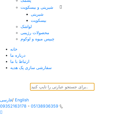
پشمک
شیرینی و بیسکویت
شیرینی
بیسکویت
لواشک
محصولات رژیمی
چیپس میوه و لوکوم
خانه
درباره ما
ارتباط با ما
سفارشی سازی پک هدیه
English
/
فارسی
09352163178
-
05138936359