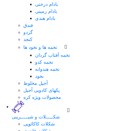
بادام درختی
بادام زمینی
بادام هندی
فندق
گردو
کنجد
تخمه ها و نخود ها
تخمه آفتاب گردان
تخمه کدو
تخمه هندوانه
نخود
لطفا
آجیل مخلوط
برای
پکهای کادویی آجیل
ورود
محصولات ویژه کره
فرم
زیر
را
شکـــــلات و شیـــــرینی
تکمیل
شکلات کاکائویی
نمایید.
شکلات فانتزی