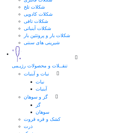
شکلات تلخ
شماره
شکلات کادویی
همراه
شکلات تافی
شکلات آبنباتی
شکلات بار و پروتئین بار
شیرینی های سنتی
مرحله
بعد
تنقــلات و محصولات رژیـمی
نبات و آبنبات
نبات
آبنبات
گز و سوهان
گز
سوهان
کشک و قره قروت
ذرت