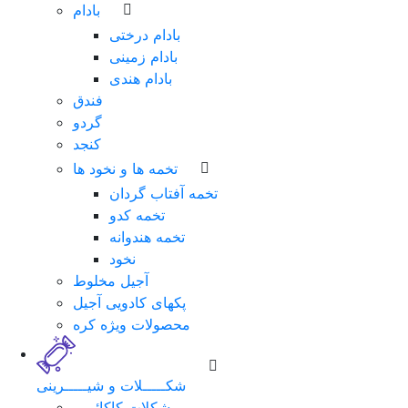
بادام
بادام درختی
بادام زمینی
بادام هندی
فندق
گردو
کنجد
تخمه ها و نخود ها
تخمه آفتاب گردان
تخمه کدو
تخمه هندوانه
نخود
آجیل مخلوط
پکهای کادویی آجیل
محصولات ویژه کره
شکـــــلات و شیـــــرینی
شکلات کاکائویی