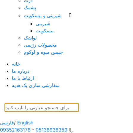
ذرت
پشمک
شیرینی و بیسکویت
شیرینی
بیسکویت
لواشک
محصولات رژیمی
چیپس میوه و لوکوم
خانه
درباره ما
ارتباط با ما
سفارشی سازی پک هدیه
English
/
فارسی
09352163178
-
05138936359