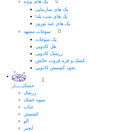
پک های ویژه
پک های سازمانی
پک های شب یلدا
پک های عید نوروز
سوغات مشهد
پک سوغات
هل کادویی
زرشک کادویی
کشک و قره قروت خالص
نخود کشمش کادویی
خشکبـــــار
زرشک
میوه خشک
عناب
کشمش
آلو
انجیر