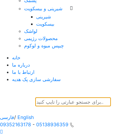
پشمک
شیرینی و بیسکویت
شیرینی
بیسکویت
لواشک
محصولات رژیمی
چیپس میوه و لوکوم
خانه
درباره ما
ارتباط با ما
سفارشی سازی پک هدیه
English
/
فارسی
09352163178
-
05138936359