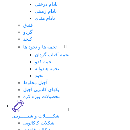
بادام درختی
بادام زمینی
بادام هندی
فندق
گردو
کنجد
تخمه ها و نخود ها
تخمه آفتاب گردان
تخمه کدو
تخمه هندوانه
نخود
لطفا
آجیل مخلوط
برای
پکهای کادویی آجیل
ورود
محصولات ویژه کره
فرم
زیر
را
شکـــــلات و شیـــــرینی
تکمیل
شکلات کاکائویی
نمایید.
شکلات فانتزی