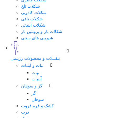
شکلات تلخ
شماره
شکلات کادویی
همراه
شکلات تافی
شکلات آبنباتی
شکلات بار و پروتئین بار
شیرینی های سنتی
مرحله
بعد
تنقــلات و محصولات رژیـمی
نبات و آبنبات
نبات
آبنبات
گز و سوهان
گز
سوهان
کشک و قره قروت
ذرت