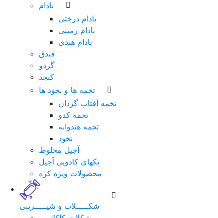
بادام
بادام درختی
بادام زمینی
بادام هندی
فندق
گردو
کنجد
تخمه ها و نخود ها
تخمه آفتاب گردان
تخمه کدو
تخمه هندوانه
نخود
آجیل مخلوط
پکهای کادویی آجیل
محصولات ویژه کره
شکـــــلات و شیـــــرینی
شکلات کاکائویی