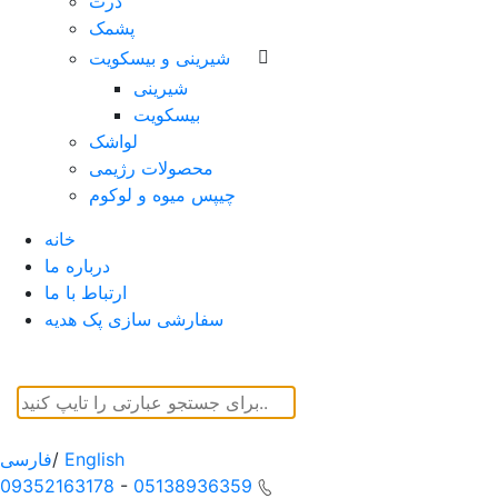
ذرت
پشمک
شیرینی و بیسکویت
شیرینی
بیسکویت
لواشک
محصولات رژیمی
چیپس میوه و لوکوم
خانه
درباره ما
ارتباط با ما
سفارشی سازی پک هدیه
English
/
فارسی
09352163178
-
05138936359