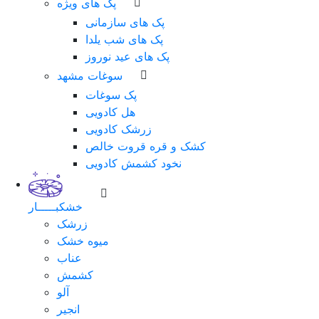
پک های ویژه
پک های سازمانی
پک های شب یلدا
پک های عید نوروز
سوغات مشهد
پک سوغات
هل کادویی
زرشک کادویی
کشک و قره قروت خالص
نخود کشمش کادویی
خشکبـــــار
زرشک
میوه خشک
عناب
کشمش
آلو
انجیر