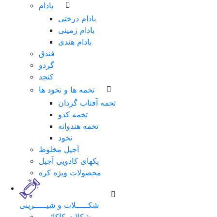
بادام
بادام درختی
بادام زمینی
بادام هندی
فندق
گردو
کنجد
تخمه ها و نخود ها
تخمه آفتاب گردان
تخمه کدو
تخمه هندوانه
نخود
آجیل مخلوط
پکهای کادویی آجیل
محصولات ویژه کره
شکـــــلات و شیـــــرینی
شکلات کاکائویی