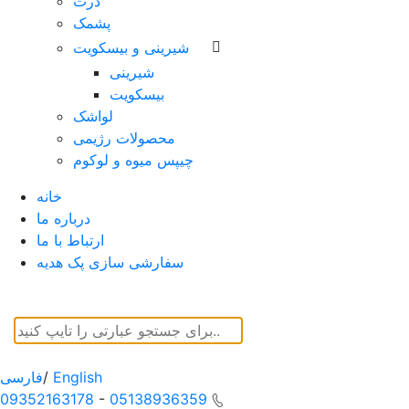
ذرت
پشمک
شیرینی و بیسکویت
شیرینی
بیسکویت
لواشک
محصولات رژیمی
چیپس میوه و لوکوم
خانه
درباره ما
ارتباط با ما
سفارشی سازی پک هدیه
English
/
فارسی
09352163178
-
05138936359