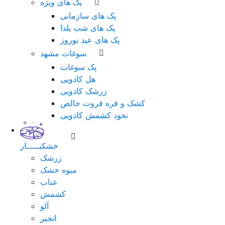
پک های ویژه
پک های سازمانی
پک های شب یلدا
پک های عید نوروز
سوغات مشهد
پک سوغات
هل کادویی
زرشک کادویی
کشک و قره قروت خالص
نخود کشمش کادویی
خشکبـــــار
زرشک
میوه خشک
عناب
کشمش
آلو
انجیر