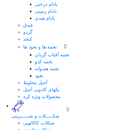
بادام درختی
بادام زمینی
بادام هندی
فندق
گردو
کنجد
تخمه ها و نخود ها
تخمه آفتاب گردان
تخمه کدو
تخمه هندوانه
نخود
لطفا
آجیل مخلوط
برای
پکهای کادویی آجیل
ورود
محصولات ویژه کره
فرم
زیر
را
شکـــــلات و شیـــــرینی
تکمیل
شکلات کاکائویی
نمایید.
شکلات فانتزی