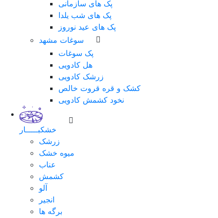
پک های سازمانی
پک های شب یلدا
پک های عید نوروز
سوغات مشهد
پک سوغات
هل کادویی
زرشک کادویی
کشک و قره قروت خالص
نخود کشمش کادویی
خشکبـــــار
زرشک
میوه خشک
عناب
کشمش
آلو
انجیر
برگه ها