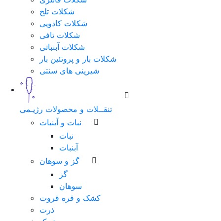
شکلات تلخ
شماره
شکلات کادویی
همراه
شکلات تافی
شکلات آبنباتی
شکلات بار و پروتئین بار
شیرینی های سنتی
مرحله
بعد
تنقــلات و محصولات رژیـمی
نبات و آبنبات
نبات
آبنبات
گز و سوهان
گز
سوهان
کشک و قره قروت
ذرت