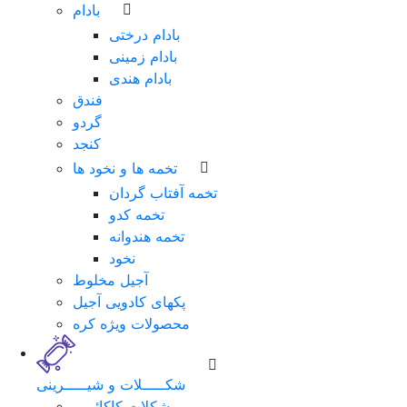
بادام
بادام درختی
بادام زمینی
بادام هندی
فندق
گردو
کنجد
تخمه ها و نخود ها
تخمه آفتاب گردان
تخمه کدو
تخمه هندوانه
نخود
آجیل مخلوط
پکهای کادویی آجیل
محصولات ویژه کره
شکـــــلات و شیـــــرینی
شکلات کاکائویی