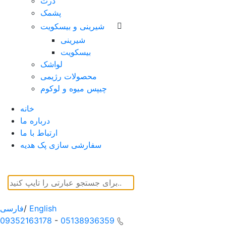
ذرت
پشمک
شیرینی و بیسکویت
شیرینی
بیسکویت
لواشک
محصولات رژیمی
چیپس میوه و لوکوم
خانه
درباره ما
ارتباط با ما
سفارشی سازی پک هدیه
English
/
فارسی
09352163178
-
05138936359