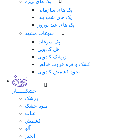
پک های ویژه
پک های سازمانی
پک های شب یلدا
پک های عید نوروز
سوغات مشهد
پک سوغات
هل کادویی
زرشک کادویی
کشک و قره قروت خالص
نخود کشمش کادویی
خشکبـــــار
زرشک
میوه خشک
عناب
کشمش
آلو
انجیر