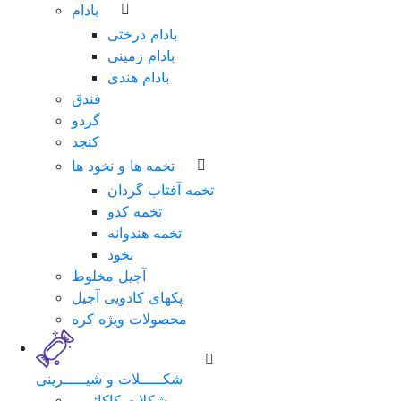
بادام
بادام درختی
بادام زمینی
بادام هندی
فندق
گردو
کنجد
تخمه ها و نخود ها
تخمه آفتاب گردان
تخمه کدو
تخمه هندوانه
نخود
آجیل مخلوط
پکهای کادویی آجیل
محصولات ویژه کره
شکـــــلات و شیـــــرینی
شکلات کاکائویی