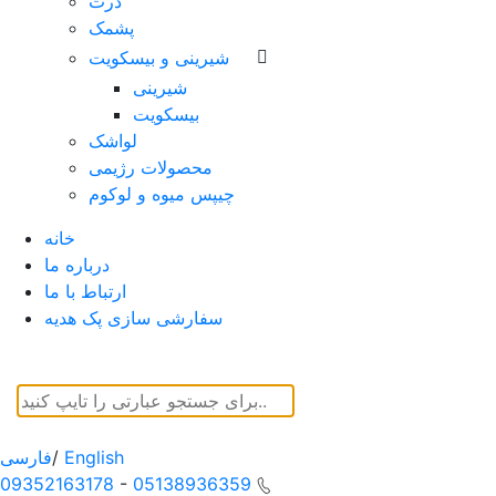
ذرت
پشمک
شیرینی و بیسکویت
شیرینی
بیسکویت
لواشک
محصولات رژیمی
چیپس میوه و لوکوم
خانه
درباره ما
ارتباط با ما
سفارشی سازی پک هدیه
English
/
فارسی
09352163178
-
05138936359