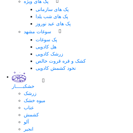
پک های ویژه
پک های سازمانی
پک های شب یلدا
پک های عید نوروز
سوغات مشهد
پک سوغات
هل کادویی
زرشک کادویی
کشک و قره قروت خالص
نخود کشمش کادویی
خشکبـــــار
زرشک
میوه خشک
عناب
کشمش
آلو
انجیر