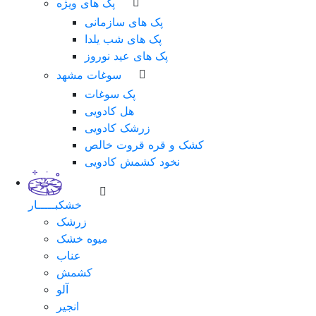
پک های ویژه
پک های سازمانی
پک های شب یلدا
پک های عید نوروز
سوغات مشهد
پک سوغات
هل کادویی
زرشک کادویی
کشک و قره قروت خالص
نخود کشمش کادویی
خشکبـــــار
زرشک
میوه خشک
عناب
کشمش
آلو
انجیر