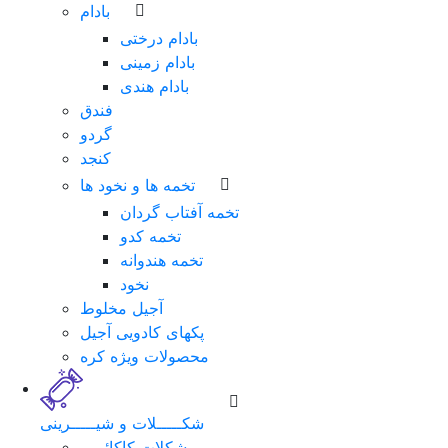
بادام
بادام درختی
بادام زمینی
بادام هندی
فندق
گردو
کنجد
تخمه ها و نخود ها
تخمه آفتاب گردان
تخمه کدو
تخمه هندوانه
نخود
آجیل مخلوط
پکهای کادویی آجیل
محصولات ویژه کره
شکـــــلات و شیـــــرینی
شکلات کاکائویی