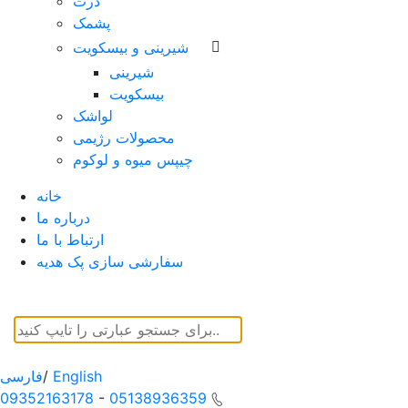
ذرت
پشمک
شیرینی و بیسکویت
شیرینی
بیسکویت
لواشک
محصولات رژیمی
چیپس میوه و لوکوم
خانه
درباره ما
ارتباط با ما
سفارشی سازی پک هدیه
English
/
فارسی
09352163178
-
05138936359