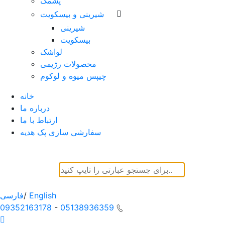
پشمک
شیرینی و بیسکویت
شیرینی
بیسکویت
لواشک
محصولات رژیمی
چیپس میوه و لوکوم
خانه
درباره ما
ارتباط با ما
سفارشی سازی پک هدیه
English
/
فارسی
09352163178
-
05138936359