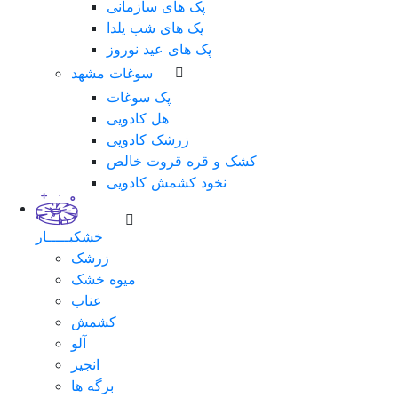
پک های سازمانی
پک های شب یلدا
پک های عید نوروز
سوغات مشهد
پک سوغات
هل کادویی
زرشک کادویی
کشک و قره قروت خالص
نخود کشمش کادویی
خشکبـــــار
زرشک
میوه خشک
عناب
کشمش
آلو
انجیر
برگه ها