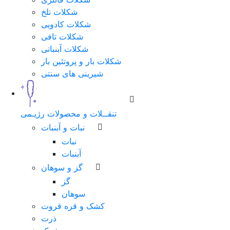
شکلات تلخ
شماره
شکلات کادویی
همراه
شکلات تافی
شکلات آبنباتی
شکلات بار و پروتئین بار
شیرینی های سنتی
مرحله
بعد
تنقــلات و محصولات رژیـمی
نبات و آبنبات
نبات
آبنبات
گز و سوهان
گز
سوهان
کشک و قره قروت
ذرت