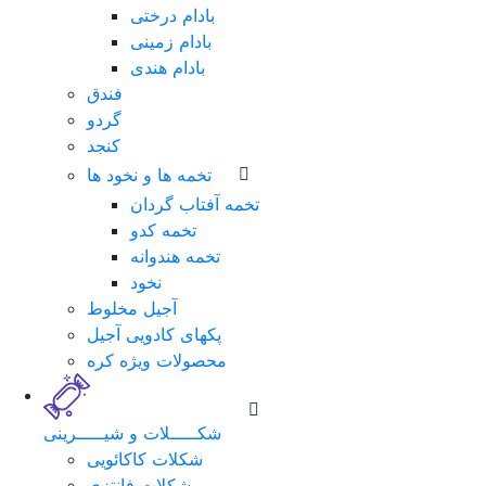
بادام درختی
بادام زمینی
بادام هندی
فندق
گردو
کنجد
تخمه ها و نخود ها
تخمه آفتاب گردان
تخمه کدو
تخمه هندوانه
نخود
لطفا
آجیل مخلوط
برای
پکهای کادویی آجیل
ورود
محصولات ویژه کره
فرم
زیر
را
شکـــــلات و شیـــــرینی
تکمیل
شکلات کاکائویی
نمایید.
شکلات فانتزی