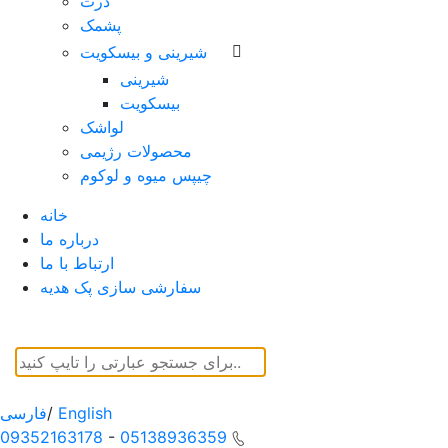
ذرت
پشمک
شیرینی و بیسکویت
شیرینی
بیسکویت
لواشک
محصولات رژیمی
چیپس میوه و لوکوم
خانه
درباره ما
ارتباط با ما
سفارشی سازی پک هدیه
English
/
فارسی
09352163178
-
05138936359