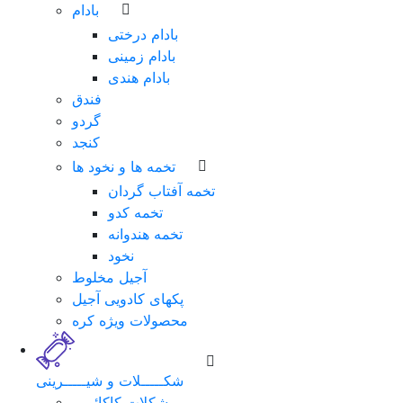
بادام
بادام درختی
بادام زمینی
بادام هندی
فندق
گردو
کنجد
تخمه ها و نخود ها
تخمه آفتاب گردان
تخمه کدو
تخمه هندوانه
نخود
آجیل مخلوط
پکهای کادویی آجیل
محصولات ویژه کره
شکـــــلات و شیـــــرینی
شکلات کاکائویی