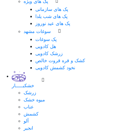
پک های ویژه
پک های سازمانی
پک های شب یلدا
پک های عید نوروز
سوغات مشهد
پک سوغات
هل کادویی
زرشک کادویی
کشک و قره قروت خالص
نخود کشمش کادویی
خشکبـــــار
زرشک
میوه خشک
عناب
کشمش
آلو
انجیر