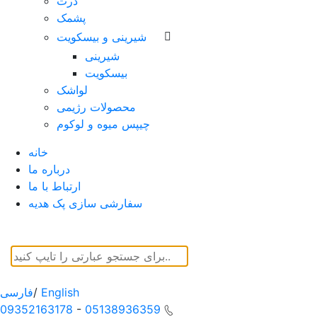
ذرت
پشمک
شیرینی و بیسکویت
شیرینی
بیسکویت
لواشک
محصولات رژیمی
چیپس میوه و لوکوم
خانه
درباره ما
ارتباط با ما
سفارشی سازی پک هدیه
English
/
فارسی
09352163178
-
05138936359