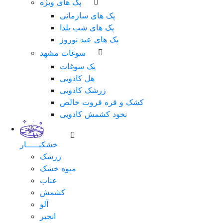
پک های ویژه
پک های سازمانی
پک های شب یلدا
پک های عید نوروز
سوغات مشهد
پک سوغات
هل کادویی
زرشک کادویی
کشک و قره قروت خالص
نخود کشمش کادویی
خشکبـــــار
زرشک
میوه خشک
عناب
کشمش
آلو
انجیر