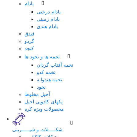
بادام
بادام درختی
بادام زمینی
بادام هندی
فندق
گردو
کنجد
تخمه ها و نخود ها
تخمه آفتاب گردان
تخمه کدو
تخمه هندوانه
نخود
آجیل مخلوط
پکهای کادویی آجیل
محصولات ویژه کره
شکـــــلات و شیـــــرینی
شکلات کاکائویی