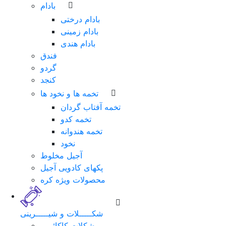
بادام
بادام درختی
بادام زمینی
بادام هندی
فندق
گردو
کنجد
تخمه ها و نخود ها
تخمه آفتاب گردان
تخمه کدو
تخمه هندوانه
نخود
آجیل مخلوط
پکهای کادویی آجیل
محصولات ویژه کره
شکـــــلات و شیـــــرینی
شکلات کاکائویی