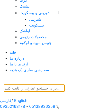
ذرت
پشمک
شیرینی و بیسکویت
شیرینی
بیسکویت
لواشک
محصولات رژیمی
چیپس میوه و لوکوم
خانه
درباره ما
ارتباط با ما
سفارشی سازی پک هدیه
English
/
فارسی
09352163178
-
05138936359