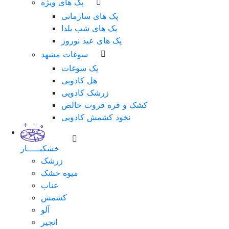
پک های ویژه
پک های سازمانی
پک های شب یلدا
پک های عید نوروز
سوغات مشهد
پک سوغات
هل کادویی
زرشک کادویی
کشک و قره قروت خالص
نخود کشمش کادویی
خشکبـــــار
زرشک
میوه خشک
عناب
کشمش
آلو
انجیر