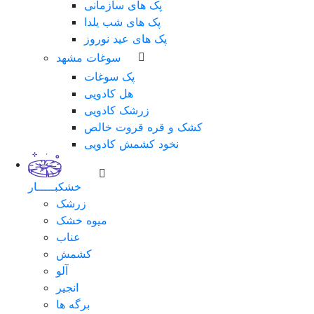
پک های سازمانی
پک های شب یلدا
پک های عید نوروز
سوغات مشهد
پک سوغات
هل کادویی
زرشک کادویی
کشک و قره قروت خالص
نخود کشمش کادویی
خشکبـــــار
زرشک
میوه خشک
عناب
کشمش
آلو
انجیر
برگه ها