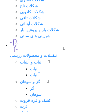
شکلات تلخ
شماره
شکلات کادویی
همراه
شکلات تافی
شکلات آبنباتی
شکلات بار و پروتئین بار
شیرینی های سنتی
مرحله
بعد
تنقــلات و محصولات رژیـمی
نبات و آبنبات
نبات
آبنبات
گز و سوهان
گز
سوهان
کشک و قره قروت
ذرت