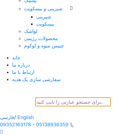
پشمک
شیرینی و بیسکویت
شیرینی
بیسکویت
لواشک
محصولات رژیمی
چیپس میوه و لوکوم
خانه
درباره ما
ارتباط با ما
سفارشی سازی پک هدیه
English
/
فارسی
09352163178
-
05138936359