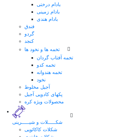
بادام درختی
بادام زمینی
بادام هندی
فندق
گردو
کنجد
تخمه ها و نخود ها
تخمه آفتاب گردان
تخمه کدو
تخمه هندوانه
نخود
لطفا
آجیل مخلوط
برای
پکهای کادویی آجیل
ورود
محصولات ویژه کره
فرم
زیر
را
شکـــــلات و شیـــــرینی
تکمیل
شکلات کاکائویی
نمایید.
شکلات فانتزی