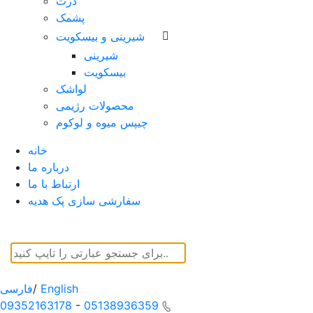
ذرت
پشمک
شیرینی و بیسکویت
شیرینی
بیسکویت
لواشک
محصولات رژیمی
چیپس میوه و لوکوم
خانه
درباره ما
ارتباط با ما
سفارشی سازی پک هدیه
English
/
فارسی
09352163178
-
05138936359