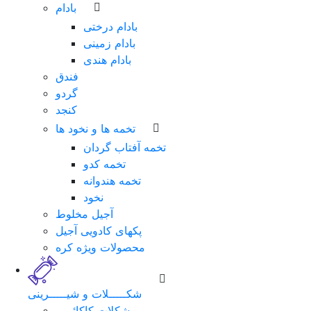
بادام
بادام درختی
بادام زمینی
بادام هندی
فندق
گردو
کنجد
تخمه ها و نخود ها
تخمه آفتاب گردان
تخمه کدو
تخمه هندوانه
نخود
آجیل مخلوط
پکهای کادویی آجیل
محصولات ویژه کره
شکـــــلات و شیـــــرینی
شکلات کاکائویی