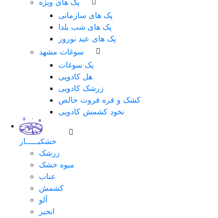
پک های ویژه
پک های سازمانی
پک های شب یلدا
پک های عید نوروز
سوغات مشهد
پک سوغات
هل کادویی
زرشک کادویی
کشک و قره قروت خالص
نخود کشمش کادویی
خشکبـــــار
زرشک
میوه خشک
عناب
کشمش
آلو
انجیر