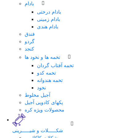
بادام
بادام درختی
بادام زمینی
بادام هندی
فندق
گردو
کنجد
تخمه ها و نخود ها
تخمه آفتاب گردان
تخمه کدو
تخمه هندوانه
نخود
آجیل مخلوط
پکهای کادویی آجیل
محصولات ویژه کره
شکـــــلات و شیـــــرینی
شکلات کاکائویی