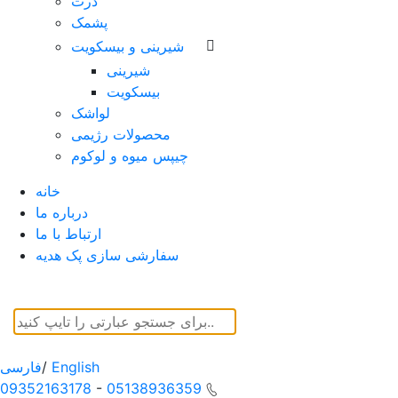
ذرت
پشمک
شیرینی و بیسکویت
شیرینی
بیسکویت
لواشک
محصولات رژیمی
چیپس میوه و لوکوم
خانه
درباره ما
ارتباط با ما
سفارشی سازی پک هدیه
English
/
فارسی
09352163178
-
05138936359