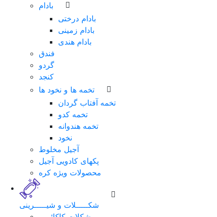
بادام
بادام درختی
بادام زمینی
بادام هندی
فندق
گردو
کنجد
تخمه ها و نخود ها
تخمه آفتاب گردان
تخمه کدو
تخمه هندوانه
نخود
آجیل مخلوط
پکهای کادویی آجیل
محصولات ویژه کره
شکـــــلات و شیـــــرینی
شکلات کاکائویی