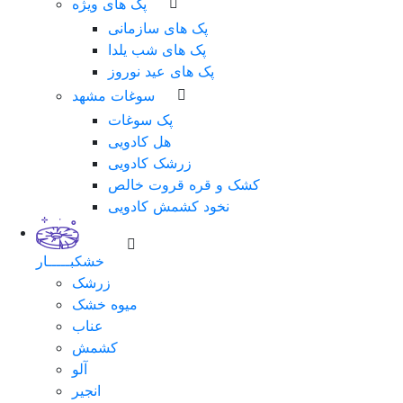
پک های ویژه
پک های سازمانی
پک های شب یلدا
پک های عید نوروز
سوغات مشهد
پک سوغات
هل کادویی
زرشک کادویی
کشک و قره قروت خالص
نخود کشمش کادویی
خشکبـــــار
زرشک
میوه خشک
عناب
کشمش
آلو
انجیر