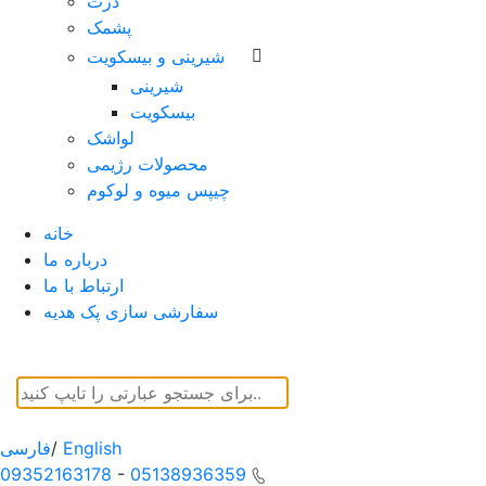
ذرت
پشمک
شیرینی و بیسکویت
شیرینی
بیسکویت
لواشک
محصولات رژیمی
چیپس میوه و لوکوم
خانه
درباره ما
ارتباط با ما
سفارشی سازی پک هدیه
English
/
فارسی
09352163178
-
05138936359