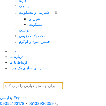
ذرت
پشمک
شیرینی و بیسکویت
شیرینی
بیسکویت
لواشک
محصولات رژیمی
چیپس میوه و لوکوم
خانه
درباره ما
ارتباط با ما
سفارشی سازی پک هدیه
English
/
فارسی
09352163178
-
05138936359