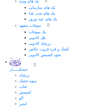
پک های ویژه
پک های سازمانی
پک های شب یلدا
پک های عید نوروز
سوغات مشهد
پک سوغات
هل کادویی
زرشک کادویی
کشک و قره قروت خالص
نخود کشمش کادویی
خشکبـــــار
زرشک
میوه خشک
عناب
کشمش
آلو
انجیر