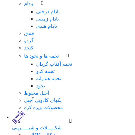
بادام
بادام درختی
بادام زمینی
بادام هندی
فندق
گردو
کنجد
تخمه ها و نخود ها
تخمه آفتاب گردان
تخمه کدو
تخمه هندوانه
نخود
آجیل مخلوط
پکهای کادویی آجیل
محصولات ویژه کره
شکـــــلات و شیـــــرینی
شکلات کاکائویی