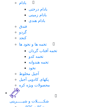
بادام
بادام درختی
بادام زمینی
بادام هندی
فندق
گردو
کنجد
تخمه ها و نخود ها
تخمه آفتاب گردان
تخمه کدو
تخمه هندوانه
نخود
آجیل مخلوط
پکهای کادویی آجیل
محصولات ویژه کره
شکـــــلات و شیـــــرینی
شکلات کاکائویی