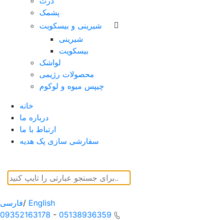
ذرت
پشمک
شیرینی و بیسکویت
شیرینی
بیسکویت
لواشک
محصولات رژیمی
چیپس میوه و لوکوم
خانه
درباره ما
ارتباط با ما
سفارشی سازی پک هدیه
English
/
فارسی
09352163178
-
05138936359