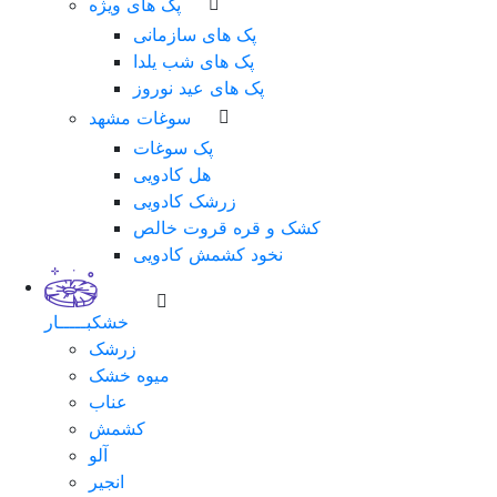
پک های ویژه
پک های سازمانی
پک های شب یلدا
پک های عید نوروز
سوغات مشهد
پک سوغات
هل کادویی
زرشک کادویی
کشک و قره قروت خالص
نخود کشمش کادویی
خشکبـــــار
زرشک
میوه خشک
عناب
کشمش
آلو
انجیر