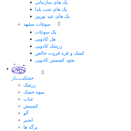
پک های سازمانی
پک های شب یلدا
پک های عید نوروز
سوغات مشهد
پک سوغات
هل کادویی
زرشک کادویی
کشک و قره قروت خالص
نخود کشمش کادویی
خشکبـــــار
زرشک
میوه خشک
عناب
کشمش
آلو
انجیر
برگه ها