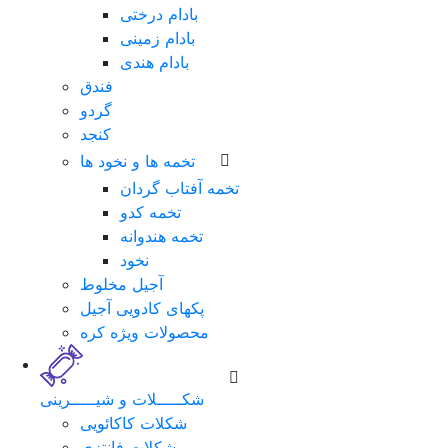
بادام درختی
بادام زمینی
بادام هندی
فندق
گردو
کنجد
تخمه ها و نخود ها
تخمه آفتاب گردان
تخمه کدو
تخمه هندوانه
نخود
لطفا
آجیل مخلوط
برای
پکهای کادویی آجیل
ورود
محصولات ویژه کره
فرم
زیر
را
شکـــــلات و شیـــــرینی
تکمیل
شکلات کاکائویی
نمایید.
شکلات فانتزی