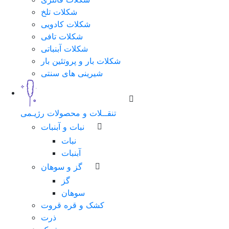
شکلات تلخ
شماره
شکلات کادویی
همراه
شکلات تافی
شکلات آبنباتی
شکلات بار و پروتئین بار
شیرینی های سنتی
مرحله
بعد
تنقــلات و محصولات رژیـمی
نبات و آبنبات
نبات
آبنبات
گز و سوهان
گز
سوهان
کشک و قره قروت
ذرت