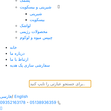
پشمک
شیرینی و بیسکویت
شیرینی
بیسکویت
لواشک
محصولات رژیمی
چیپس میوه و لوکوم
خانه
درباره ما
ارتباط با ما
سفارشی سازی پک هدیه
English
/
فارسی
09352163178
-
05138936359