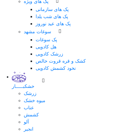
پک های ویژه
پک های سازمانی
پک های شب یلدا
پک های عید نوروز
سوغات مشهد
پک سوغات
هل کادویی
زرشک کادویی
کشک و قره قروت خالص
نخود کشمش کادویی
خشکبـــــار
زرشک
میوه خشک
عناب
کشمش
آلو
انجیر