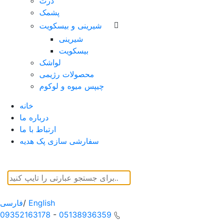
ذرت
پشمک
شیرینی و بیسکویت
شیرینی
بیسکویت
لواشک
محصولات رژیمی
چیپس میوه و لوکوم
خانه
درباره ما
ارتباط با ما
سفارشی سازی پک هدیه
English
/
فارسی
09352163178
-
05138936359