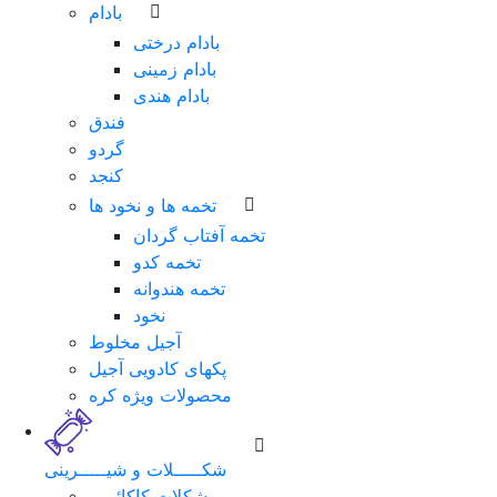
بادام
بادام درختی
بادام زمینی
بادام هندی
فندق
گردو
کنجد
تخمه ها و نخود ها
تخمه آفتاب گردان
تخمه کدو
تخمه هندوانه
نخود
آجیل مخلوط
پکهای کادویی آجیل
محصولات ویژه کره
شکـــــلات و شیـــــرینی
شکلات کاکائویی