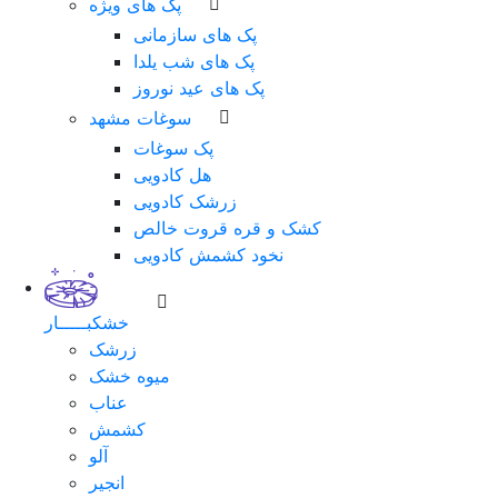
پک های ویژه
پک های سازمانی
پک های شب یلدا
پک های عید نوروز
سوغات مشهد
پک سوغات
هل کادویی
زرشک کادویی
کشک و قره قروت خالص
نخود کشمش کادویی
خشکبـــــار
زرشک
میوه خشک
عناب
کشمش
آلو
انجیر