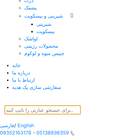
ذرت
پشمک
شیرینی و بیسکویت
شیرینی
بیسکویت
لواشک
محصولات رژیمی
چیپس میوه و لوکوم
خانه
درباره ما
ارتباط با ما
سفارشی سازی پک هدیه
English
/
فارسی
09352163178
-
05138936359